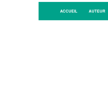
ACC
UE
IL
AUTEUR