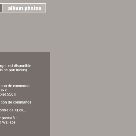
ges est disponible
is de port inclus).
 le bon de commande
36 k
ble) 556 k
le bon de commande
ordre de XLco...
 postal à :
rd Wallace