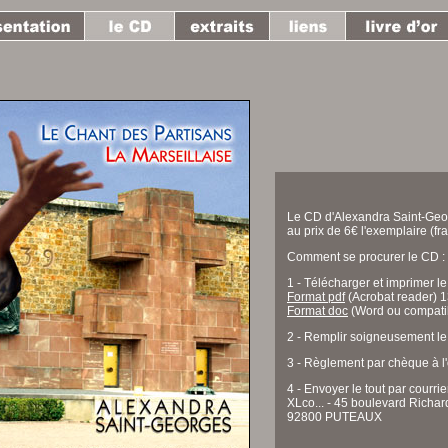
Le CD d'Alexandra Saint-Geor
au prix de 6€ l'exemplaire (fra
Comment se procurer le CD :
1 - Télécharger et imprimer
Format pdf
(Acrobat reader) 1
Format doc
(Word ou compati
2 - Remplir soigneusement 
3 - Règlement par chèque à l'
4 - Envoyer le tout par courrier
XLco... - 45 boulevard Richa
92800 PUTEAUX