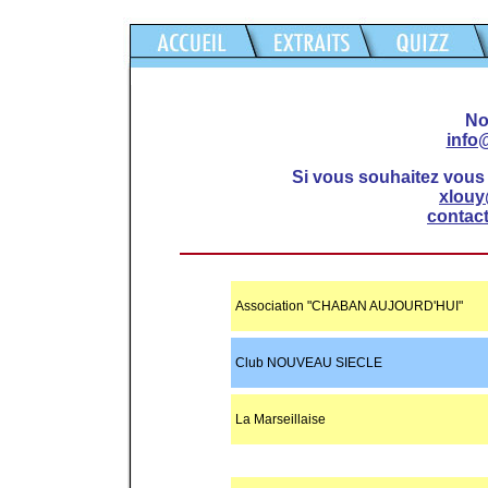
No
info
Si vous souhaitez vous 
xlouy
contact
Association "CHABAN AUJOURD'HUI"
Club NOUVEAU SIECLE
La Marseillaise