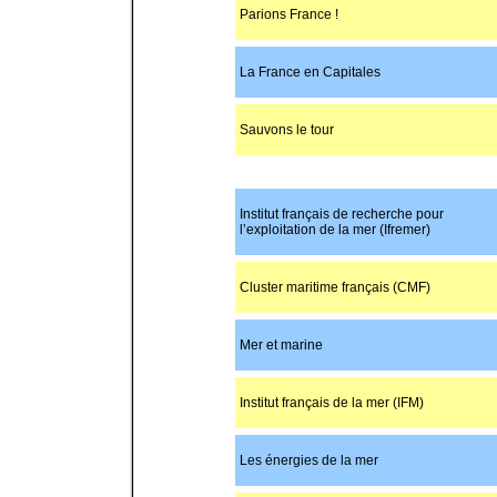
Parions France !
La France en Capitales
Sauvons le tour
Institut français de recherche pour
l’exploitation de la mer (Ifremer)
Cluster maritime français (CMF)
Mer et marine
Institut français de la mer (IFM)
Les énergies de la mer